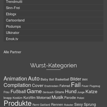
Trendmutti
Sinn-Frei
Eblogx
Cartoonland
Picdumps
Ulkinator
Emok.tv
Alle Partner
Wurst-Kategorien
Auto
Animation
Bilder
Baby
Basketball
Ball
BMX
Fail
Compilation
Cover
Fahrrad
Erschrecken
Feuer
Flugzeug
Game
Hund
Fußball
Katze
Gitarre
Frau
Junge
Geräusch
Musik
Motorrad
Kurzfilm
Parodie
knapp
Kostüm
Polizei
Produkte
Sexy
Sprung
Rennen
Remi Gaillard
Roboter