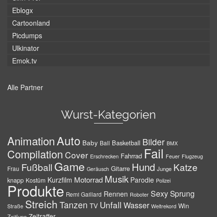
Eblogx
Cartoonland
Picdumps
Ulkinator
Emok.tv
Alle Partner
Wurst-Kategorien
Auto
Animation
Bilder
Baby
Basketball
Ball
BMX
Fail
Compilation
Cover
Fahrrad
Erschrecken
Feuer
Flugzeug
Game
Hund
Fußball
Katze
Gitarre
Frau
Junge
Geräusch
Musik
Motorrad
Kurzfilm
Parodie
knapp
Kostüm
Polizei
Produkte
Sexy
Sprung
Rennen
Remi Gaillard
Roboter
Streich
Tanzen
Unfall
Wasser
TV
Win
Weltrekord
Straße
Zeitraffer
Zeitlupe