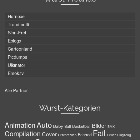
Hornoxe
Trendmutti
Sinn-Frei
Eblogx
Cartoonland
Picdumps
Ulkinator
Emok.tv
Alle Partner
Wurst-Kategorien
Auto
Animation
Bilder
Baby
Basketball
Ball
BMX
Fail
Compilation
Cover
Fahrrad
Erschrecken
Feuer
Flugzeug