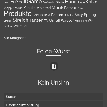
Game
Hund
Fußball
Katze
Gitarre
Frau
Junge
Geräusch
Musik
Motorrad
Kurzfilm
Parodie
knapp
Kostüm
Polizei
Produkte
Sexy
Sprung
Rennen
Remi Gaillard
Roboter
Streich
Tanzen
Unfall
Wasser
TV
Win
Weltrekord
Straße
Zeitraffer
Zeitlupe
Alle Kategorien
Folge-Wurst
Kein Unsinn
Kontakt
Datenschutzerklärung