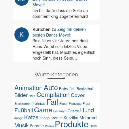
Move!
:
Ich bin dafür dass die Seite an
comment king abgetreten wird
Kurtchen
zu
Zeig mir deinen
besten Dance Move!
:
Bald ist es vier Jahre her, dass
Hans-Wurst sein letztes Video
eingestellt hat. Macht es eigentlich
noch Sinn, diese Seite…
Wurst-Kategorien
Auto
Animation
Baby
Basketball
Ball
Compilation
Bilder
Cover
BMX
Fail
Fahrrad
Erschrecken
Feuer
Frau
Flugzeug
Game
Hund
Fußball
Gitarre
Geräusch
Katze
Motorrad
Kurzfilm
knapp
Kostüm
Junge
Produkte
Musik
Parodie
Remi
Polizei