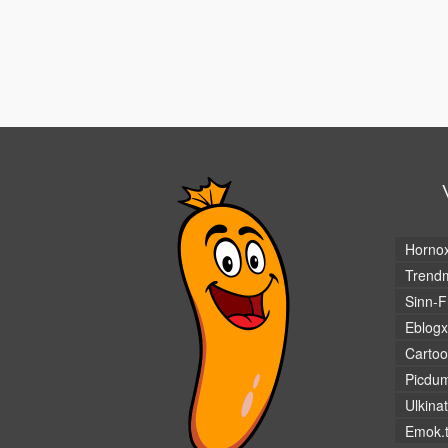
Horno
Trendm
Sinn-F
Eblogx
Cartoo
Picdu
Ulkina
Emok.