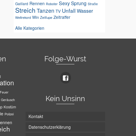
Sexy
Sprung
Rennen
Gaillard
Roboter
Straße
Streich
Tanzen
Unfall
Wasser
TV
Zeitraffer
Win
Weltrekord
Zeitlupe
Alle Kategorien
en
Folge-Wurst
l
ation
Feuer
Kein Unsinn
Geräusch
pp
Kostüm
ie
Polizei
Kontakt
ennen
Datenschutzerklärung
eich