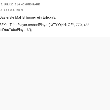
|
15. JULI 2015
6 KOMMENTARE
Reinigung
,
Toilette
Das erste Mal ist immer ein Erlebnis.
SFYouTubePlayer.embedPlayer("3TYlQjkH1OE", 770, 433,
"sfYouTubePlayer6");