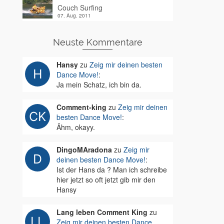
Couch Surfing
07. Aug. 2011
Neuste Kommentare
Hansy
zu
Zeig mir deinen besten
Dance Move!
:
Ja mein Schatz, ich bin da.
Comment-king
zu
Zeig mir deinen
besten Dance Move!
:
Ähm, okayy.
DingoMAradona
zu
Zeig mir
deinen besten Dance Move!
:
Ist der Hans da ? Man ich schreibe
hier jetzt so oft jetzt gib mir den
Hansy
Lang leben Comment King
zu
Zeig mir deinen besten Dance