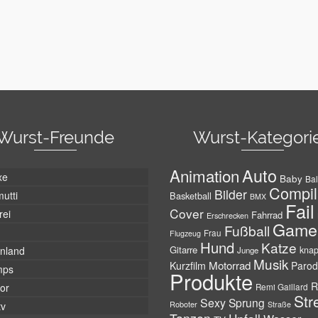
Wurst-Freunde
Wurst-Kategori
Auto
Animation
xe
Baby
Bal
Compil
Bilder
utti
Basketball
BMX
Fail
Cover
rei
Fahrrad
Erschrecken
Game
Fußball
Frau
Flugzeug
Hund
Katze
Gitarre
nland
kna
Junge
Musik
Motorrad
Kurzfilm
Parod
mps
Produkte
R
tor
Remi Gaillard
Str
Sexy
Sprung
Roboter
tv
Straße