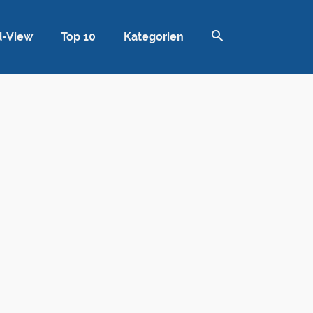
d-View
Top 10
Kategorien