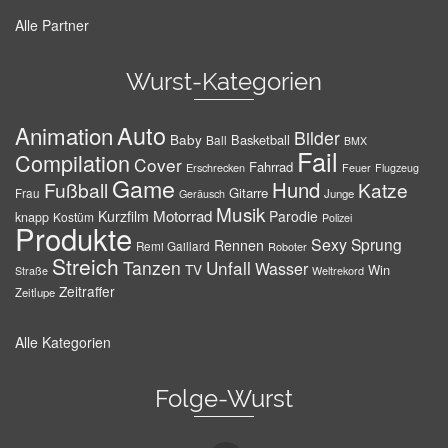
Alle Partner
Wurst-Kategorien
Auto
Animation
Bilder
Baby
Basketball
Ball
BMX
Fail
Compilation
Cover
Fahrrad
Erschrecken
Feuer
Flugzeug
Game
Hund
Fußball
Katze
Gitarre
Frau
Junge
Geräusch
Musik
Motorrad
Kurzfilm
Parodie
knapp
Kostüm
Polizei
Produkte
Sexy
Sprung
Rennen
Remi Gaillard
Roboter
Streich
Tanzen
Unfall
Wasser
TV
Win
Weltrekord
Straße
Zeitraffer
Zeitlupe
Alle Kategorien
Folge-Wurst