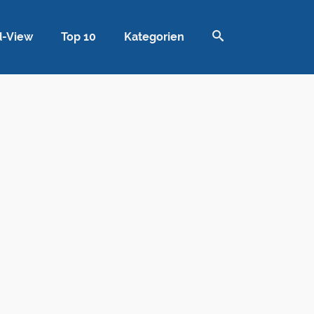
d-View
Top 10
Kategorien