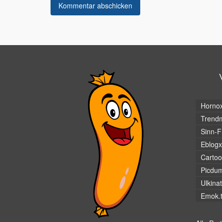
Horno
Trendm
Sinn-F
Eblogx
Cartoo
Picdu
Ulkina
Emok.