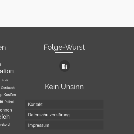
en
Folge-Wurst
l
ation
Feuer
Kein Unsinn
Geräusch
pp
Kostüm
ie
Polizei
Kontakt
ennen
Datenschutzerklärung
eich
trekord
Impressum