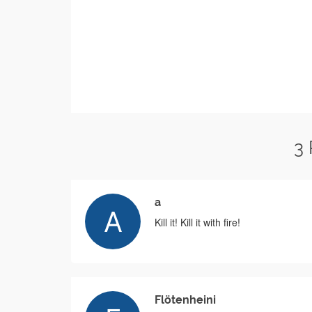
3
a
Kill it! Kill it with fire!
Flötenheini