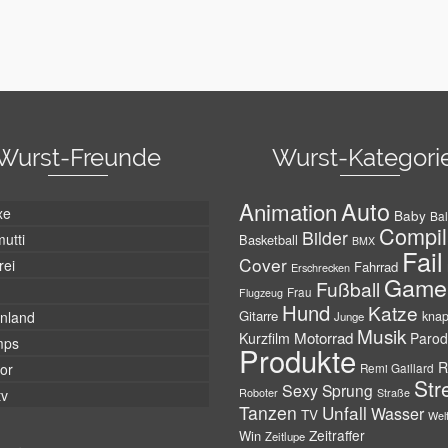
Wurst-Freunde
Wurst-Kategori
Auto
Animation
xe
Baby
Bal
Compil
Bilder
utti
Basketball
BMX
Fail
Cover
rei
Fahrrad
Erschrecken
Game
Fußball
Frau
Flugzeug
Hund
Katze
Gitarre
nland
kna
Junge
Musik
Motorrad
Kurzfilm
Parod
mps
Produkte
R
tor
Remi Gaillard
Str
Sexy
Sprung
Roboter
tv
Straße
Tanzen
Unfall
Wasser
TV
Wel
Zeitraffer
Win
Zeitlupe