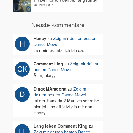
Im Dell Karton den Abhang runter
30. Nov. 2005
Neuste Kommentare
Hansy
zu
Zeig mir deinen besten
Dance Move!
:
Ja mein Schatz, ich bin da.
Comment-king
zu
Zeig mir deinen
besten Dance Move!
:
Ähm, okayy.
DingoMAradona
zu
Zeig mir
deinen besten Dance Move!
:
Ist der Hans da ? Man ich schreibe
hier jetzt so oft jetzt gib mir den
Hansy
Lang leben Comment King
zu
Zeig mir deinen besten Dance