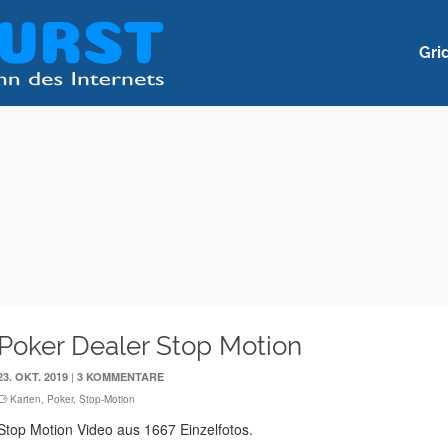
Gri
Poker Dealer Stop Motion
|
23. OKT. 2019
3 KOMMENTARE
Karten
,
Poker
,
Stop-Motion
Stop Motion Video aus 1667 Einzelfotos.