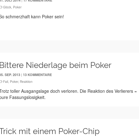
|
31. JULI 2014
17 KOMMENTARE
Glück
,
Poker
So schmerzhaft kann Poker sein!
Bittere Niederlage beim Poker
|
05. SEP. 2013
13 KOMMENTARE
Fail
,
Poker
,
Reaktion
Trotz toller Ausgangslage doch verloren. Die Reaktion des Verlierers =
pure Fassungslosigkeit.
Trick mit einem Poker-Chip