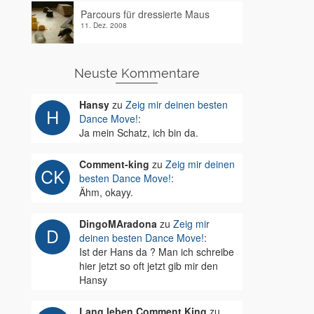
Parcours für dressierte Maus
11. Dez. 2008
Neuste Kommentare
Hansy
zu
Zeig mir deinen besten
Dance Move!
:
Ja mein Schatz, ich bin da.
Comment-king
zu
Zeig mir deinen
besten Dance Move!
:
Ähm, okayy.
DingoMAradona
zu
Zeig mir
deinen besten Dance Move!
:
Ist der Hans da ? Man ich schreibe
hier jetzt so oft jetzt gib mir den
Hansy
Lang leben Comment King
zu