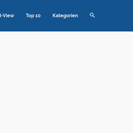
d-View
Top 10
Kategorien