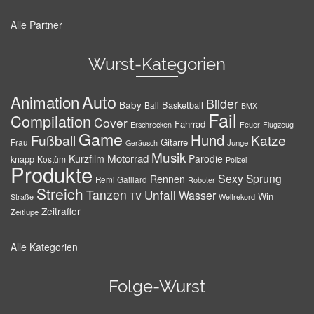
Alle Partner
Wurst-Kategorien
Auto
Animation
Bilder
Baby
Basketball
Ball
BMX
Fail
Compilation
Cover
Fahrrad
Erschrecken
Feuer
Flugzeug
Game
Hund
Fußball
Katze
Gitarre
Frau
Junge
Geräusch
Musik
Motorrad
Kurzfilm
Parodie
knapp
Kostüm
Polizei
Produkte
Sexy
Sprung
Rennen
Remi Gaillard
Roboter
Streich
Tanzen
Unfall
Wasser
TV
Win
Weltrekord
Straße
Zeitraffer
Zeitlupe
Alle Kategorien
Folge-Wurst