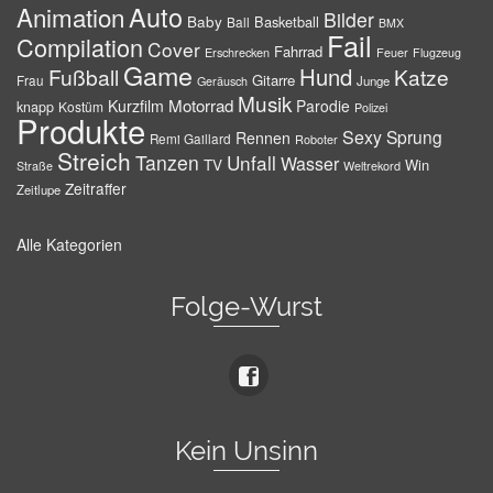
Auto
Animation
Bilder
Baby
Basketball
Ball
BMX
Fail
Compilation
Cover
Fahrrad
Erschrecken
Feuer
Flugzeug
Game
Hund
Fußball
Katze
Gitarre
Frau
Junge
Geräusch
Musik
Motorrad
Kurzfilm
Parodie
knapp
Kostüm
Polizei
Produkte
Sexy
Sprung
Rennen
Remi Gaillard
Roboter
Streich
Tanzen
Unfall
Wasser
TV
Win
Weltrekord
Straße
Zeitraffer
Zeitlupe
Alle Kategorien
Folge-Wurst
Kein Unsinn