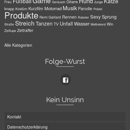
Game
Hund
Fußball
Katze
Gitarre
Frau
Junge
Geräusch
Musik
Motorrad
Kurzfilm
Parodie
knapp
Kostüm
Polizei
Produkte
Sexy
Sprung
Rennen
Remi Gaillard
Roboter
Streich
Tanzen
Unfall
Wasser
TV
Win
Weltrekord
Straße
Zeitraffer
Zeitlupe
Alle Kategorien
Folge-Wurst
Kein Unsinn
Kontakt
Datenschutzerklärung