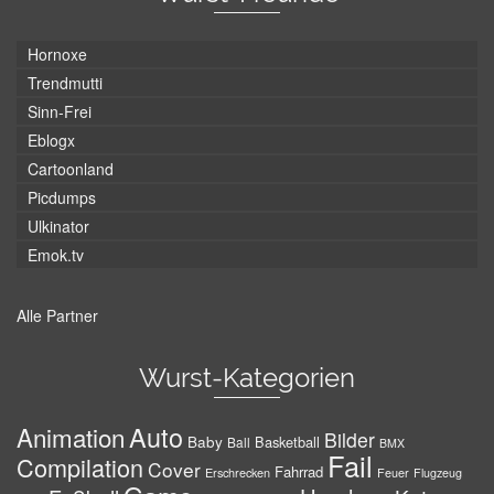
Hornoxe
Trendmutti
Sinn-Frei
Eblogx
Cartoonland
Picdumps
Ulkinator
Emok.tv
Alle Partner
Wurst-Kategorien
Auto
Animation
Bilder
Baby
Basketball
Ball
BMX
Fail
Compilation
Cover
Fahrrad
Erschrecken
Feuer
Flugzeug