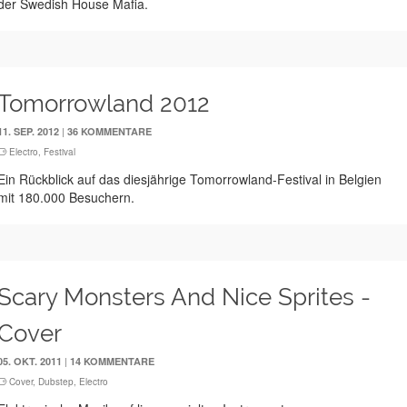
der Swedish House Mafia.
Tomorrowland 2012
|
11. SEP. 2012
36 KOMMENTARE
Electro
,
Festival
Ein Rückblick auf das diesjährige Tomorrowland-Festival in Belgien
mit 180.000 Besuchern.
Scary Monsters And Nice Sprites -
Cover
|
05. OKT. 2011
14 KOMMENTARE
Cover
,
Dubstep
,
Electro