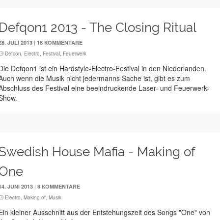
Defqon1 2013 - The Closing Ritual
|
28. JULI 2013
18 KOMMENTARE
Defcon
,
Electro
,
Festival
,
Feuerwerk
Die Defqon1 ist ein Hardstyle-Electro-Festival in den Niederlanden.
Auch wenn die Musik nicht jedermanns Sache ist, gibt es zum
Abschluss des Festival eine beeindruckende Laser- und Feuerwerk-
Show.
Swedish House Mafia - Making of
One
|
14. JUNI 2013
8 KOMMENTARE
Electro
,
Making of
,
Musik
Ein kleiner Ausschnitt aus der Entstehungszeit des Songs "One" von