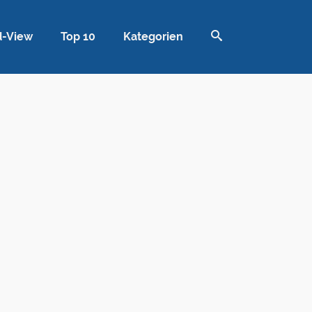
d-View
Top 10
Kategorien