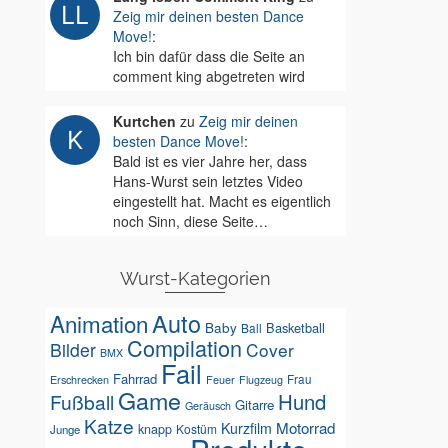
Zeig mir deinen besten Dance
Move!
:
Ich bin dafür dass die Seite an
comment king abgetreten wird
Kurtchen
zu
Zeig mir deinen
besten Dance Move!
:
Bald ist es vier Jahre her, dass
Hans-Wurst sein letztes Video
eingestellt hat. Macht es eigentlich
noch Sinn, diese Seite…
Wurst-Kategorien
Auto
Animation
Baby
Basketball
Ball
Compilation
Bilder
Cover
BMX
Fail
Fahrrad
Erschrecken
Feuer
Frau
Flugzeug
Game
Hund
Fußball
Gitarre
Geräusch
Katze
Motorrad
Kurzfilm
knapp
Kostüm
Junge