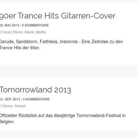
90er Trance Hits Gitarren-Cover
|
29. MAI 2014
9 KOMMENTARE
Cover
,
Electro
,
Gitarre
,
Medley
Darude, Sandstorm, Faithless, Insomnia - Eine Zeitreise zu den
Trance Hits der 90er.
Tomorrowland 2013
|
12. SEP. 2013
4 KOMMENTARE
Electro
,
Festival
Offizieller Rückblick auf das diesjährige Tomorrowland-Festival in
Belgien.