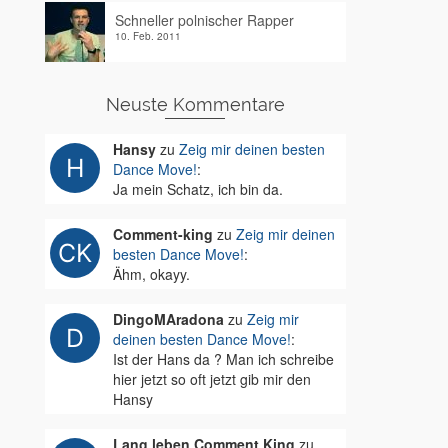
Schneller polnischer Rapper
10. Feb. 2011
Neuste Kommentare
Hansy
zu
Zeig mir deinen besten
Dance Move!
:
Ja mein Schatz, ich bin da.
Comment-king
zu
Zeig mir deinen
besten Dance Move!
:
Ähm, okayy.
DingoMAradona
zu
Zeig mir
deinen besten Dance Move!
:
Ist der Hans da ? Man ich schreibe
hier jetzt so oft jetzt gib mir den
Hansy
Lang leben Comment King
zu