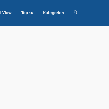
d-View
Top 10
Kategorien