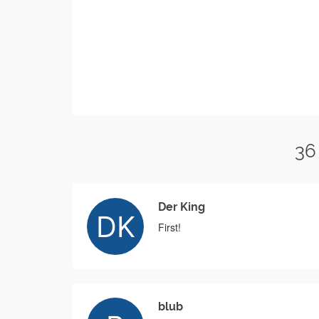
36
Der King
First!
blub