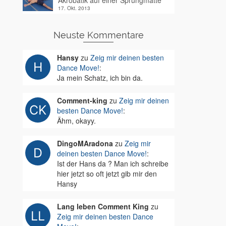
Akrobatik auf einer Sprungmatte
17. Okt. 2013
Neuste Kommentare
Hansy
zu
Zeig mir deinen besten
Dance Move!
:
Ja mein Schatz, ich bin da.
Comment-king
zu
Zeig mir deinen
besten Dance Move!
:
Ähm, okayy.
DingoMAradona
zu
Zeig mir
deinen besten Dance Move!
:
Ist der Hans da ? Man ich schreibe
hier jetzt so oft jetzt gib mir den
Hansy
Lang leben Comment King
zu
Zeig mir deinen besten Dance