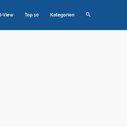
d-View
Top 10
Kategorien