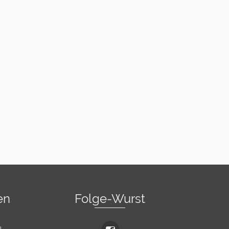
en
Folge-Wurst
l