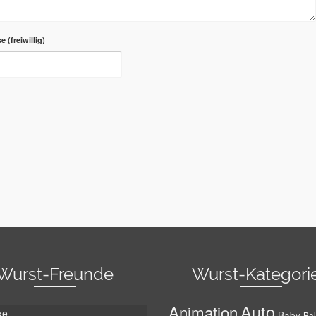
se
Wurst-Freunde
Wurst-Kategori
Auto
Animation
xe
Baby
Bal