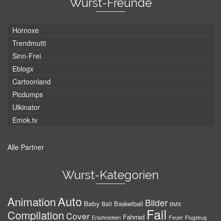
Wurst-Freunde
Hornoxe
Trendmutti
Sinn-Frei
Eblogx
Cartoonland
Picdumps
Ulkinator
Emok.tv
Alle Partner
Wurst-Kategorien
Auto
Animation
Bilder
Baby
Basketball
Ball
BMX
Fail
Compilation
Cover
Fahrrad
Erschrecken
Feuer
Flugzeug