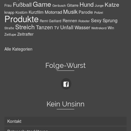
Game
Hund
Fußball
Katze
Gitarre
Frau
Junge
Geräusch
Musik
Motorrad
Kurzfilm
Parodie
knapp
Kostüm
Polizei
Produkte
Sexy
Sprung
Rennen
Remi Gaillard
Roboter
Streich
Tanzen
Unfall
Wasser
TV
Win
Weltrekord
Straße
Zeitraffer
Zeitlupe
Alle Kategorien
Folge-Wurst
Kein Unsinn
Kontakt