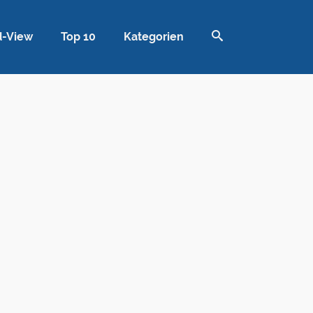
d-View
Top 10
Kategorien