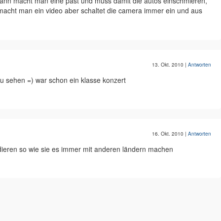
 dann macht man eine past und muss damit die autos einschmieren,
acht man ein video aber schaltet die camera immer ein und aus
13. Okt. 2010
|
Antworten
 zu sehen =) war schon ein klasse konzert
16. Okt. 2010
|
Antworten
ieren so wie sie es immer mit anderen ländern machen