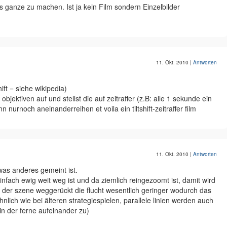
 ganze zu machen. Ist ja kein Film sondern Einzelbilder
11. Okt. 2010
|
Antworten
hift = siehe wikipedia)
bjektiven auf und stellst die auf zeitraffer (z.B: alle 1 sekunde ein
nurnoch aneinanderreihen et voila ein tiltshift-zeitraffer film
11. Okt. 2010
|
Antworten
 was anderes gemeint ist.
fach ewig weit weg ist und da ziemlich reingezoomt ist, damit wird
n der szene weggerückt die flucht wesentlich geringer wodurch das
hnlich wie bei älteren strategiespielen, parallele linien werden auch
 in der ferne aufeinander zu)