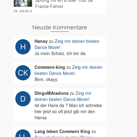
Sprung mit MTB über Tour de
France Fahrer
25. Juli 2013
Neuste Kommentare
Hansy
zu
Zeig mir deinen besten
Dance Move!
:
Ja mein Schatz, ich bin da.
Comment-king
zu
Zeig mir deinen
besten Dance Move!
:
Ähm, okayy.
DingoMAradona
zu
Zeig mir
deinen besten Dance Move!
:
Ist der Hans da ? Man ich schreibe
hier jetzt so oft jetzt gib mir den
Hansy
Lang leben Comment King
zu