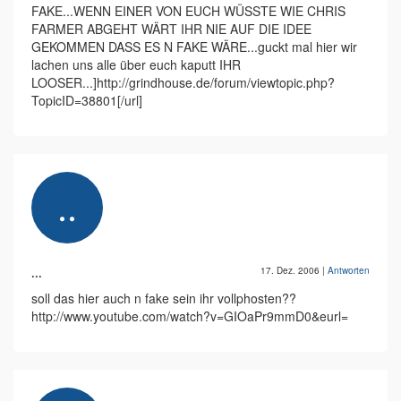
FAKE...WENN EINER VON EUCH WÜSSTE WIE CHRIS
FARMER ABGEHT WÄRT IHR NIE AUF DIE IDEE
GEKOMMEN DASS ES N FAKE WÄRE...guckt mal hier wir
lachen uns alle über euch kaputt IHR
LOOSER...]http://grindhouse.de/forum/viewtopic.php?
TopicID=38801[/url]
...
17. Dez. 2006
|
Antworten
soll das hier auch n fake sein ihr vollphosten??
http://www.youtube.com/watch?v=GIOaPr9mmD0&eurl=