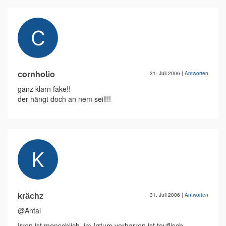
cornholio
31. Juli 2006
|
Antworten
ganz klarn fake!!
der hängt doch an nem seil!!!
krächz
31. Juli 2006
|
Antworten
@Antai
Irren ist menschlich, im Irrtum verharren ist teuflisch.