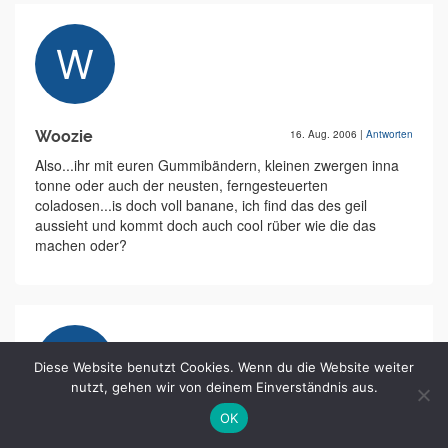
Woozie
16. Aug. 2006
|
Antworten
Also...ihr mit euren Gummibändern, kleinen zwergen inna
tonne oder auch der neusten, ferngesteuerten
coladosen...is doch voll banane, ich find das des geil
aussieht und kommt doch auch cool rüber wie die das
machen oder?
Diese Website benutzt Cookies. Wenn du die Website weiter
nutzt, gehen wir von deinem Einverständnis aus.
OK
Steven
04. Sep. 2006
|
Antworten