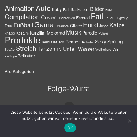
Auto
Animation
Bilder
Baby
Basketball
Ball
BMX
Fail
Compilation
Cover
Fahrrad
Erschrecken
Feuer
Flugzeug
Game
Hund
Fußball
Katze
Gitarre
Frau
Junge
Geräusch
Musik
Motorrad
Kurzfilm
Parodie
knapp
Kostüm
Polizei
Produkte
Sexy
Sprung
Rennen
Remi Gaillard
Roboter
Streich
Tanzen
Unfall
Wasser
TV
Win
Weltrekord
Straße
Zeitraffer
Zeitlupe
Alle Kategorien
Folge-Wurst
Diese Website benutzt Cookies. Wenn du die Website weiter
nutzt, gehen wir von deinem Einverständnis aus.
Kein Unsinn
OK