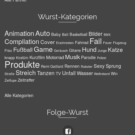
Wurst-Kategorien
Auto
Animation
Bilder
Baby
Basketball
Ball
BMX
Fail
Compilation
Cover
Fahrrad
Erschrecken
Feuer
Flugzeug
Game
Hund
Fußball
Katze
Gitarre
Frau
Junge
Geräusch
Musik
Motorrad
Kurzfilm
Parodie
knapp
Kostüm
Polizei
Produkte
Sexy
Sprung
Rennen
Remi Gaillard
Roboter
Streich
Tanzen
Unfall
Wasser
TV
Win
Weltrekord
Straße
Zeitraffer
Zeitlupe
Alle Kategorien
Folge-Wurst