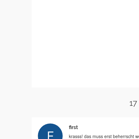
17
first
krasss! das muss erst beherrscht w