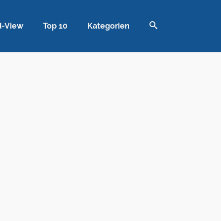
d-View
Top 10
Kategorien