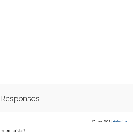
 Responses
17. Juni 2007
|
Antworten
erden! erster!