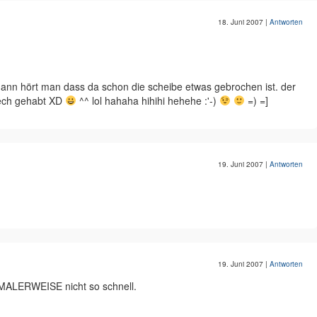
18. Juni 2007
|
Antworten
dann hört man dass da schon die scheibe etwas gebrochen ist. der
pech gehabt XD
^^ lol hahaha hihihi hehehe :'-)
=) =]
19. Juni 2007
|
Antworten
19. Juni 2007
|
Antworten
ORMALERWEISE nicht so schnell.