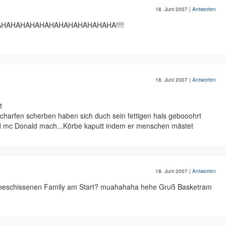
18. Juni 2007
|
Antworten
HAHAHAHAHAHAHAHAHAHAHAHA!!!!
18. Juni 2007
|
Antworten
t
rscharfen scherben haben sich duch sein fettigen hals gebooohrt
d mc Donald mach...Körbe kaputt indem er menschen mästet
18. Juni 2007
|
Antworten
e beschissenen Family am Start? muahahaha hehe Gruß Basketram