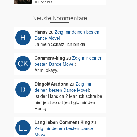
04. Apr. 2018
Neuste Kommentare
Hansy
zu
Zeig mir deinen besten
Dance Move!
:
Ja mein Schatz, ich bin da.
Comment-king
zu
Zeig mir deinen
besten Dance Move!
:
Ähm, okayy.
DingoMAradona
zu
Zeig mir
deinen besten Dance Move!
:
Ist der Hans da ? Man ich schreibe
hier jetzt so oft jetzt gib mir den
Hansy
Lang leben Comment King
zu
Zeig mir deinen besten Dance
Move!
: