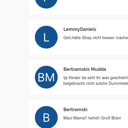
LemmyDaniels
Geil,hätte Shaq nicht besser mach
Bertramskis Mudda
tja Kinder da seht ihr was geschi
beigebracht nicht solche Dummheit
Bertramski
Maul Mama!! heheh Gruß Bram