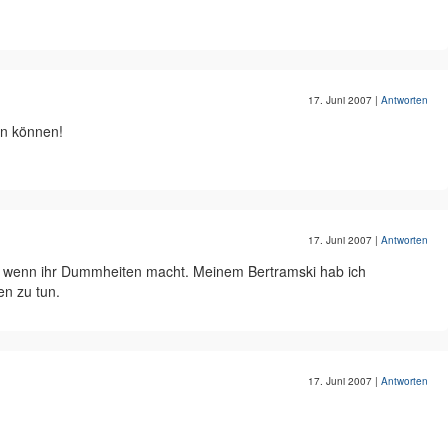
17. Juni 2007
|
Antworten
en können!
17. Juni 2007
|
Antworten
eht wenn ihr Dummheiten macht. Meinem Bertramski hab ich
en zu tun.
17. Juni 2007
|
Antworten