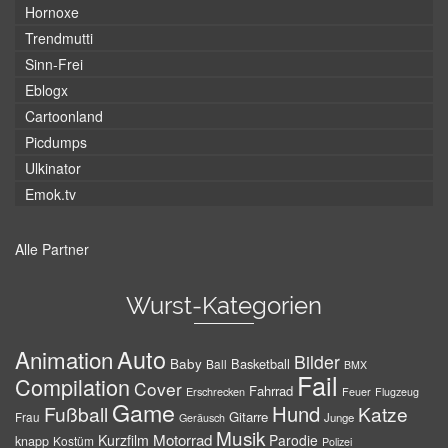
Hornoxe
Trendmutti
Sinn-Frei
Eblogx
Cartoonland
Picdumps
Ulkinator
Emok.tv
Alle Partner
Wurst-Kategorien
Auto
Animation
Bilder
Baby
Basketball
Ball
BMX
Fail
Compilation
Cover
Fahrrad
Erschrecken
Feuer
Flugzeug
Game
Hund
Fußball
Katze
Gitarre
Frau
Junge
Geräusch
Musik
Motorrad
Kurzfilm
Parodie
knapp
Kostüm
Polizei