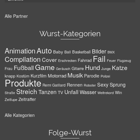
Alle Partner
Wurst-Kategorien
Auto
Animation
Bilder
Baby
Basketball
Ball
BMX
Fail
Compilation
Cover
Fahrrad
Erschrecken
Feuer
Flugzeug
Game
Hund
Fußball
Katze
Gitarre
Frau
Junge
Geräusch
Musik
Motorrad
Kurzfilm
Parodie
knapp
Kostüm
Polizei
Produkte
Sexy
Sprung
Rennen
Remi Gaillard
Roboter
Streich
Tanzen
Unfall
Wasser
TV
Win
Weltrekord
Straße
Zeitraffer
Zeitlupe
Alle Kategorien
Folge-Wurst