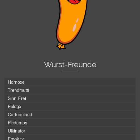
Wurst-Freunde
Hornoxe
Trendmutti
Sinn-Frei
Eblogx
Cartoonland
Picdumps
Ulkinator
Emok.tv