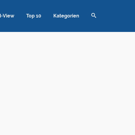
d-View
Top 10
Kategorien