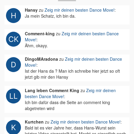
Hansy
zu
Zeig mir deinen besten Dance Move!
:
Ja mein Schatz, ich bin da.
Comment-king
zu
Zeig mir deinen besten Dance
Move!
:
Ähm, okayy.
DingoMAradona
zu
Zeig mir deinen besten Dance
Move!
:
Ist der Hans da ? Man ich schreibe hier jetzt so oft
jetzt gib mir den Hansy
Lang leben Comment King
zu
Zeig mir deinen
besten Dance Move!
:
Ich bin dafür dass die Seite an comment king
abgetreten wird
Kurtchen
zu
Zeig mir deinen besten Dance Move!
:
Bald ist es vier Jahre her, dass Hans-Wurst sein
letztes Video eingestellt hat. Macht es eigentlich noch