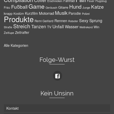
Cover
Fahrrad
Erschrecken
Feuer
Flugzeug
Game
Hund
Fußball
Katze
Gitarre
Frau
Junge
Geräusch
Musik
Motorrad
Kurzfilm
Parodie
knapp
Kostüm
Polizei
Produkte
Sexy
Sprung
Rennen
Remi Gaillard
Roboter
Streich
Tanzen
Unfall
Wasser
TV
Win
Weltrekord
Straße
Zeitraffer
Zeitlupe
Alle Kategorien
Folge-Wurst
Kein Unsinn
Kontakt