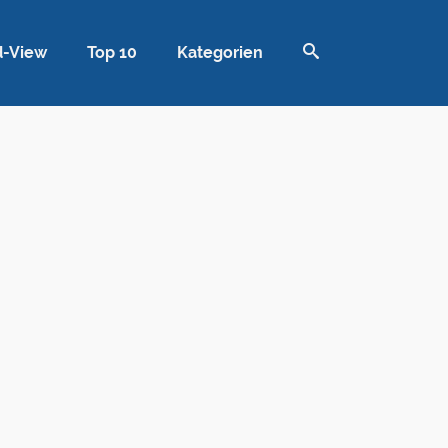
d-View
Top 10
Kategorien