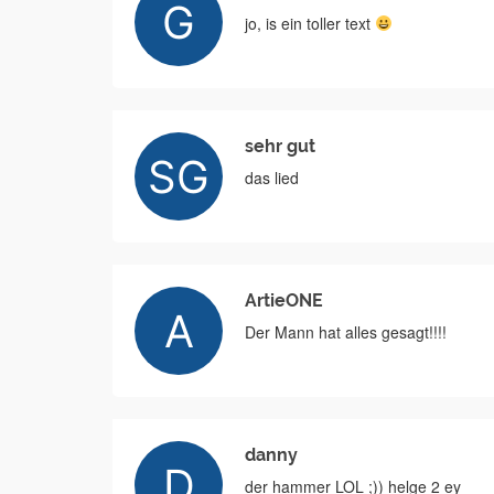
jo, is ein toller text
sehr gut
das lied
ArtieONE
Der Mann hat alles gesagt!!!!
danny
der hammer LOL ;)) helge 2 ey