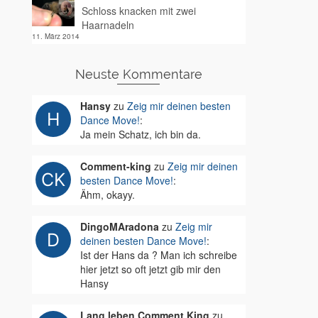
Schloss knacken mit zwei
Haarnadeln
11. März 2014
Neuste Kommentare
Hansy
zu
Zeig mir deinen besten
Dance Move!
:
Ja mein Schatz, ich bin da.
Comment-king
zu
Zeig mir deinen
besten Dance Move!
:
Ähm, okayy.
DingoMAradona
zu
Zeig mir
deinen besten Dance Move!
:
Ist der Hans da ? Man ich schreibe
hier jetzt so oft jetzt gib mir den
Hansy
Lang leben Comment King
zu