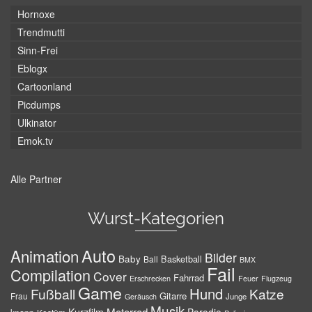
Hornoxe
Trendmutti
Sinn-Frei
Eblogx
Cartoonland
Picdumps
Ulkinator
Emok.tv
Alle Partner
Wurst-Kategorien
Auto
Animation
Bilder
Baby
Basketball
Ball
BMX
Fail
Compilation
Cover
Fahrrad
Erschrecken
Feuer
Flugzeug
Game
Hund
Fußball
Katze
Gitarre
Frau
Junge
Geräusch
Musik
Motorrad