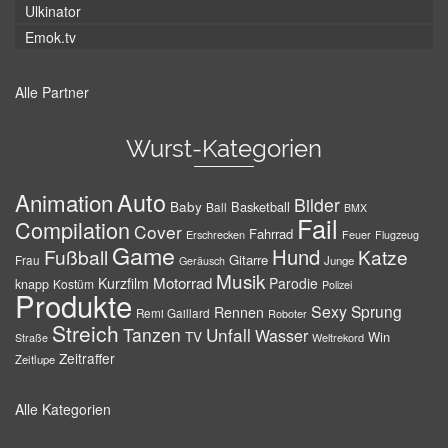
Ulkinator
Emok.tv
Alle Partner
Wurst-Kategorien
Auto
Animation
Bilder
Baby
Basketball
Ball
BMX
Fail
Compilation
Cover
Fahrrad
Erschrecken
Feuer
Flugzeug
Game
Hund
Fußball
Katze
Gitarre
Frau
Junge
Geräusch
Musik
Motorrad
Kurzfilm
Parodie
knapp
Kostüm
Polizei
Produkte
Sexy
Sprung
Rennen
Remi Gaillard
Roboter
Streich
Tanzen
Unfall
Wasser
TV
Win
Weltrekord
Straße
Zeitraffer
Zeitlupe
Alle Kategorien