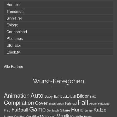
Hornoxe
Trendmutti
Sinn-Frei
Eblogx
Cartoonland
Picdumps
Ulkinator
Emok.tv
Alle Partner
Wurst-Kategorien
Auto
Animation
Bilder
Baby
Basketball
Ball
BMX
Fail
Compilation
Cover
Fahrrad
Erschrecken
Feuer
Flugzeug
Game
Hund
Fußball
Katze
Gitarre
Frau
Junge
Geräusch
Musik
Motorrad
Kurzfilm
Parodie
knapp
Kostüm
Polizei