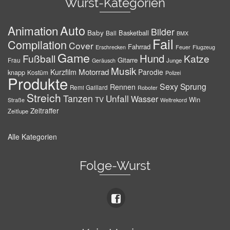
Wurst-Kategorien
Auto
Animation
Bilder
Baby
Basketball
Ball
BMX
Fail
Compilation
Cover
Fahrrad
Erschrecken
Feuer
Flugzeug
Game
Hund
Fußball
Katze
Gitarre
Frau
Junge
Geräusch
Musik
Motorrad
Kurzfilm
Parodie
knapp
Kostüm
Polizei
Produkte
Sexy
Sprung
Rennen
Remi Gaillard
Roboter
Streich
Tanzen
Unfall
Wasser
TV
Win
Weltrekord
Straße
Zeitraffer
Zeitlupe
Alle Kategorien
Folge-Wurst