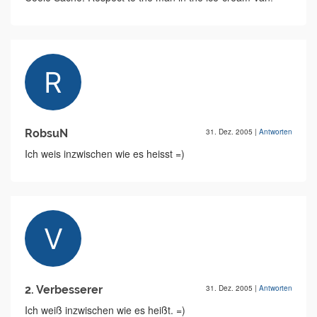
RobsuN
31. Dez. 2005
|
Antworten
Ich weis inzwischen wie es heisst =)
2. Verbesserer
31. Dez. 2005
|
Antworten
Ich weiß inzwischen wie es heißt. =)