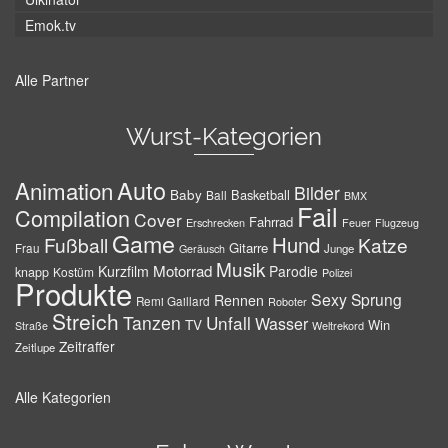
Emok.tv
Alle Partner
Wurst-Kategorien
Auto
Animation
Bilder
Baby
Basketball
Ball
BMX
Fail
Compilation
Cover
Fahrrad
Erschrecken
Feuer
Flugzeug
Game
Hund
Fußball
Katze
Gitarre
Frau
Junge
Geräusch
Musik
Motorrad
Kurzfilm
Parodie
knapp
Kostüm
Polizei
Produkte
Sexy
Sprung
Rennen
Remi Gaillard
Roboter
Streich
Tanzen
Unfall
Wasser
TV
Win
Weltrekord
Straße
Zeitraffer
Zeitlupe
Alle Kategorien