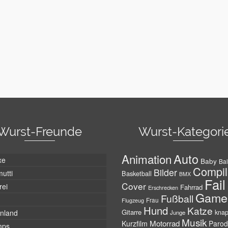
Wurst-Freunde
Wurst-Kategori
Auto
Animation
xe
Baby
Bal
Compil
Bilder
utti
Basketball
BMX
Fail
Cover
rei
Fahrrad
Erschrecken
Game
Fußball
Frau
Flugzeug
Hund
Katze
Gitarre
nland
kna
Junge
Musik
Motorrad
Kurzfilm
Parod
mps