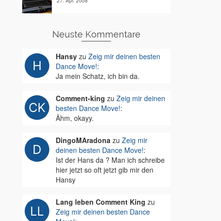
27. Apr. 2008
Neuste Kommentare
Hansy
zu
Zeig mir deinen besten
Dance Move!
:
Ja mein Schatz, ich bin da.
Comment-king
zu
Zeig mir deinen
besten Dance Move!
:
Ähm, okayy.
DingoMAradona
zu
Zeig mir
deinen besten Dance Move!
:
Ist der Hans da ? Man ich schreibe
hier jetzt so oft jetzt gib mir den
Hansy
Lang leben Comment King
zu
Zeig mir deinen besten Dance