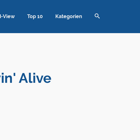
d-View
Top 10
Kategorien
n' Alive