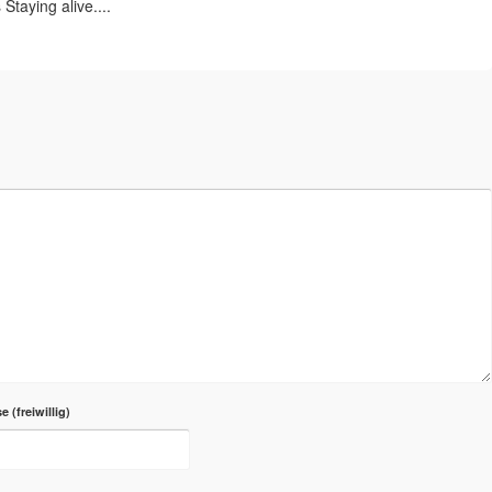
Staying alive....
se