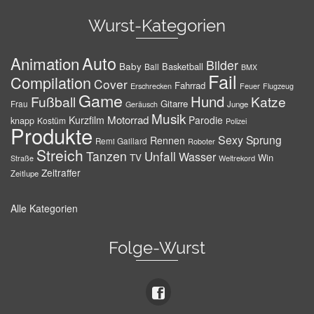
Wurst-Kategorien
Auto
Animation
Bilder
Baby
Basketball
Ball
BMX
Fail
Compilation
Cover
Fahrrad
Erschrecken
Feuer
Flugzeug
Game
Hund
Fußball
Katze
Gitarre
Frau
Junge
Geräusch
Musik
Motorrad
Kurzfilm
Parodie
knapp
Kostüm
Polizei
Produkte
Sexy
Sprung
Rennen
Remi Gaillard
Roboter
Streich
Tanzen
Unfall
Wasser
TV
Win
Weltrekord
Straße
Zeitraffer
Zeitlupe
Alle Kategorien
Folge-Wurst