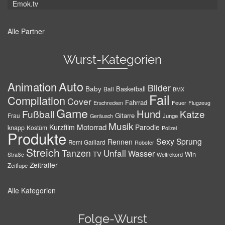
Emok.tv
Alle Partner
Wurst-Kategorien
Auto
Animation
Bilder
Baby
Basketball
Ball
BMX
Fail
Compilation
Cover
Fahrrad
Erschrecken
Feuer
Flugzeug
Game
Hund
Fußball
Katze
Gitarre
Frau
Junge
Geräusch
Musik
Motorrad
Kurzfilm
Parodie
knapp
Kostüm
Polizei
Produkte
Sexy
Sprung
Rennen
Remi Gaillard
Roboter
Streich
Tanzen
Unfall
Wasser
TV
Win
Weltrekord
Straße
Zeitraffer
Zeitlupe
Alle Kategorien
Folge-Wurst