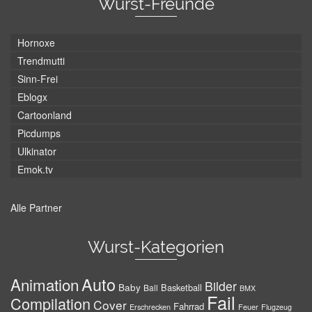
Wurst-Freunde
Hornoxe
Trendmutti
Sinn-Frei
Eblogx
Cartoonland
Picdumps
Ulkinator
Emok.tv
Alle Partner
Wurst-Kategorien
Auto
Animation
Bilder
Baby
Basketball
Ball
BMX
Fail
Compilation
Cover
Fahrrad
Erschrecken
Feuer
Flugzeug