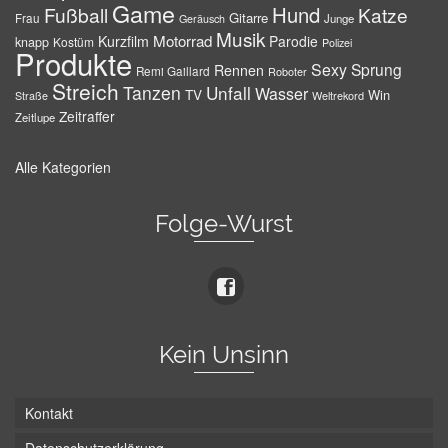
Game
Hund
Fußball
Katze
Gitarre
Frau
Junge
Geräusch
Musik
Motorrad
Kurzfilm
Parodie
knapp
Kostüm
Polizei
Produkte
Sexy
Sprung
Rennen
Remi Gaillard
Roboter
Streich
Tanzen
Unfall
Wasser
TV
Win
Weltrekord
Straße
Zeitraffer
Zeitlupe
Alle Kategorien
Folge-Wurst
Kein Unsinn
Kontakt