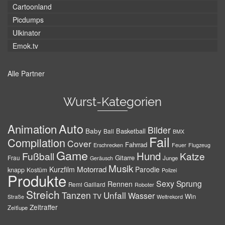
Cartoonland
Picdumps
Ulkinator
Emok.tv
Alle Partner
Wurst-Kategorien
Auto
Animation
Bilder
Baby
Basketball
Ball
BMX
Fail
Compilation
Cover
Fahrrad
Erschrecken
Feuer
Flugzeug
Game
Hund
Fußball
Katze
Gitarre
Frau
Junge
Geräusch
Musik
Motorrad
Kurzfilm
Parodie
knapp
Kostüm
Polizei
Produkte
Sexy
Sprung
Rennen
Remi Gaillard
Roboter
Streich
Tanzen
Unfall
Wasser
TV
Win
Weltrekord
Straße
Zeitraffer
Zeitlupe