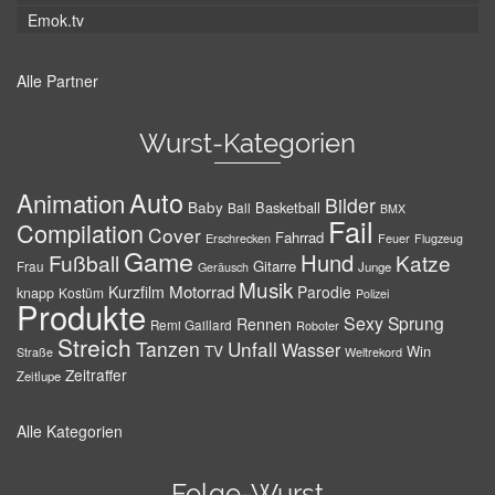
Emok.tv
Alle Partner
Wurst-Kategorien
Auto
Animation
Bilder
Baby
Basketball
Ball
BMX
Fail
Compilation
Cover
Fahrrad
Erschrecken
Feuer
Flugzeug
Game
Hund
Fußball
Katze
Gitarre
Frau
Junge
Geräusch
Musik
Motorrad
Kurzfilm
Parodie
knapp
Kostüm
Polizei
Produkte
Sexy
Sprung
Rennen
Remi Gaillard
Roboter
Streich
Tanzen
Unfall
Wasser
TV
Win
Weltrekord
Straße
Zeitraffer
Zeitlupe
Alle Kategorien
Folge-Wurst