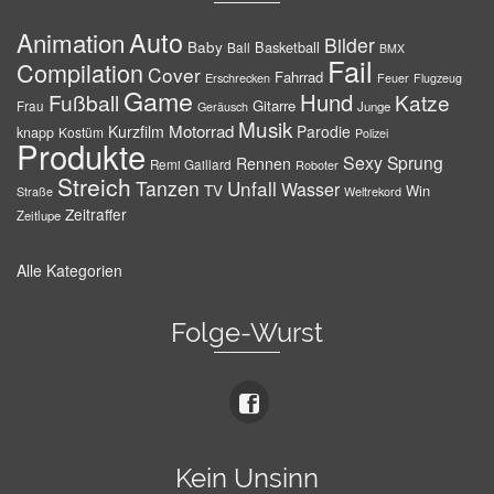
Auto
Animation
Bilder
Baby
Basketball
Ball
BMX
Fail
Compilation
Cover
Fahrrad
Erschrecken
Feuer
Flugzeug
Game
Hund
Fußball
Katze
Gitarre
Frau
Junge
Geräusch
Musik
Motorrad
Kurzfilm
Parodie
knapp
Kostüm
Polizei
Produkte
Sexy
Sprung
Rennen
Remi Gaillard
Roboter
Streich
Tanzen
Unfall
Wasser
TV
Win
Weltrekord
Straße
Zeitraffer
Zeitlupe
Alle Kategorien
Folge-Wurst
Kein Unsinn