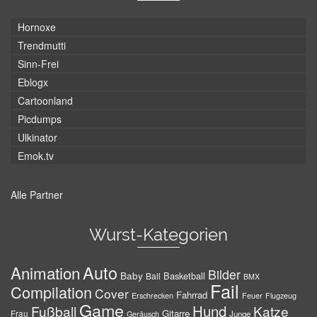
Hornoxe
Trendmutti
Sinn-Frei
Eblogx
Cartoonland
Picdumps
Ulkinator
Emok.tv
Alle Partner
Wurst-Kategorien
Auto
Animation
Bilder
Baby
Basketball
Ball
BMX
Fail
Compilation
Cover
Fahrrad
Erschrecken
Feuer
Flugzeug
Game
Hund
Fußball
Katze
Gitarre
Frau
Junge
Geräusch