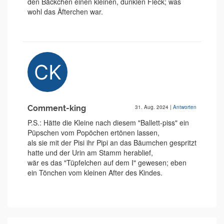
den Bäckchen einen kleinen, dunklen Fleck; was
wohl das Äfterchen war.
Comment-king
31. Aug. 2024
|
Antworten
P.S.: Hätte die Kleine nach diesem "Ballett-piss" ein
Püpschen vom Popöchen ertönen lassen,
als sie mit der Pisi ihr Pipi an das Bäumchen gespritzt
hatte und der Urin am Stamm herablief,
wär es das "Tüpfelchen auf dem I" gewesen; eben
ein Tönchen vom kleinen After des Kindes.