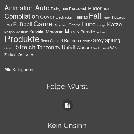
Auto
Animation
Bilder
Baby
Basketball
Ball
BMX
Fail
Compilation
Cover
Fahrrad
Erschrecken
Feuer
Flugzeug
Game
Hund
Fußball
Katze
Gitarre
Frau
Junge
Geräusch
Musik
Motorrad
Kurzfilm
Parodie
knapp
Kostüm
Polizei
Produkte
Sexy
Sprung
Rennen
Remi Gaillard
Roboter
Streich
Tanzen
Unfall
Wasser
TV
Win
Weltrekord
Straße
Zeitraffer
Zeitlupe
Alle Kategorien
Folge-Wurst
Kein Unsinn