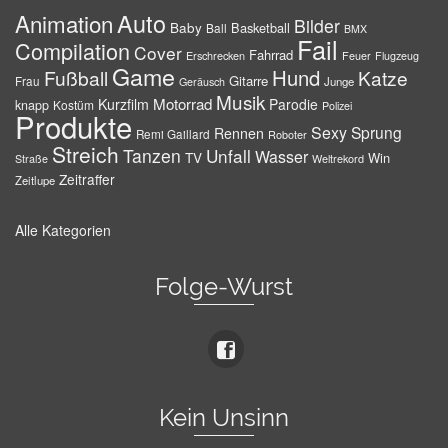
Auto
Animation
Bilder
Baby
Basketball
Ball
BMX
Fail
Compilation
Cover
Fahrrad
Erschrecken
Feuer
Flugzeug
Game
Hund
Fußball
Katze
Gitarre
Frau
Junge
Geräusch
Musik
Motorrad
Kurzfilm
Parodie
knapp
Kostüm
Polizei
Produkte
Sexy
Sprung
Rennen
Remi Gaillard
Roboter
Streich
Tanzen
Unfall
Wasser
TV
Win
Weltrekord
Straße
Zeitraffer
Zeitlupe
Alle Kategorien
Folge-Wurst
Kein Unsinn