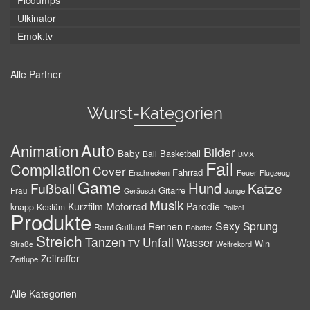
Picdumps
Ulkinator
Emok.tv
Alle Partner
Wurst-Kategorien
Auto
Animation
Bilder
Baby
Basketball
Ball
BMX
Fail
Compilation
Cover
Fahrrad
Erschrecken
Feuer
Flugzeug
Game
Hund
Fußball
Katze
Gitarre
Frau
Junge
Geräusch
Musik
Motorrad
Kurzfilm
Parodie
knapp
Kostüm
Polizei
Produkte
Sexy
Sprung
Rennen
Remi Gaillard
Roboter
Streich
Tanzen
Unfall
Wasser
TV
Win
Weltrekord
Straße
Zeitraffer
Zeitlupe
Alle Kategorien