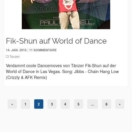
Fik-Shun auf World of Dance
|
14. JAN. 2015
11 KOMMENTARE
Tanzen
Verdammt coole Dancemoves von Tänzer Fik-Shun auf der
World of Dance in Las Vegas. Song: Jibbs - Chain Hang Low
(Crizzly & AFK Remix)
«
1
2
3
4
5
…
8
»