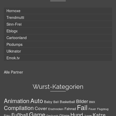
Hornoxe
Trendmutti
Sinn-Frei
Eblogx
Cartoonland
Picdumps
Ulkinator
Emok.tv
Alle Partner
Wurst-Kategorien
Auto
Animation
Bilder
Baby
Basketball
Ball
BMX
Fail
Compilation
Cover
Fahrrad
Erschrecken
Feuer
Flugzeug
Game
Hund
Fußball
Katze
Gitarre
Frau
Junge
Geräusch