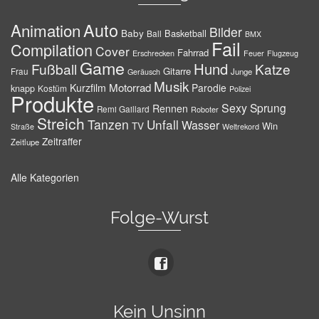
Auto
Animation
Bilder
Baby
Basketball
Ball
BMX
Fail
Compilation
Cover
Fahrrad
Erschrecken
Feuer
Flugzeug
Game
Hund
Fußball
Katze
Gitarre
Frau
Junge
Geräusch
Musik
Motorrad
Kurzfilm
Parodie
knapp
Kostüm
Polizei
Produkte
Sexy
Sprung
Rennen
Remi Gaillard
Roboter
Streich
Tanzen
Unfall
Wasser
TV
Win
Weltrekord
Straße
Zeitraffer
Zeitlupe
Alle Kategorien
Folge-Wurst
Kein Unsinn