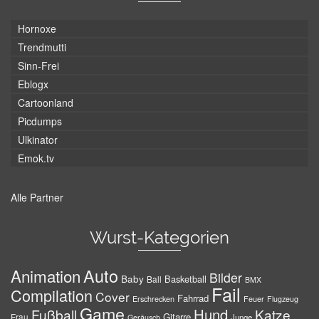
Hornoxe
Trendmutti
Sinn-Frei
Eblogx
Cartoonland
Picdumps
Ulkinator
Emok.tv
Alle Partner
Wurst-Kategorien
Auto
Animation
Bilder
Baby
Basketball
Ball
BMX
Fail
Compilation
Cover
Fahrrad
Erschrecken
Feuer
Flugzeug
Game
Hund
Fußball
Katze
Gitarre
Frau
Junge
Geräusch