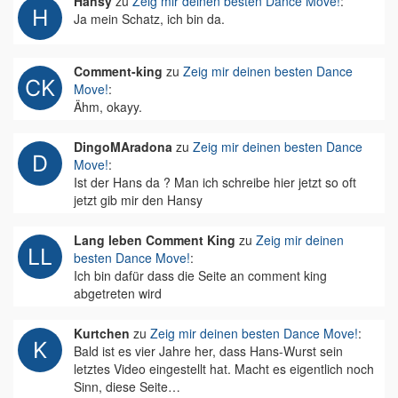
Hansy
zu
Zeig mir deinen besten Dance Move!
:
Ja mein Schatz, ich bin da.
Comment-king
zu
Zeig mir deinen besten Dance
Move!
:
Ähm, okayy.
DingoMAradona
zu
Zeig mir deinen besten Dance
Move!
:
Ist der Hans da ? Man ich schreibe hier jetzt so oft
jetzt gib mir den Hansy
Lang leben Comment King
zu
Zeig mir deinen
besten Dance Move!
:
Ich bin dafür dass die Seite an comment king
abgetreten wird
Kurtchen
zu
Zeig mir deinen besten Dance Move!
:
Bald ist es vier Jahre her, dass Hans-Wurst sein
letztes Video eingestellt hat. Macht es eigentlich noch
Sinn, diese Seite…