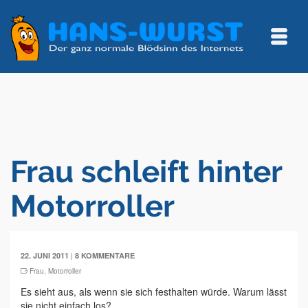
Frau schleift hinter
Motorroller
|
22. JUNI 2011
8 KOMMENTARE
Frau
,
Motorroller
Es sieht aus, als wenn sie sich festhalten würde. Warum lässt
sie nicht einfach los?