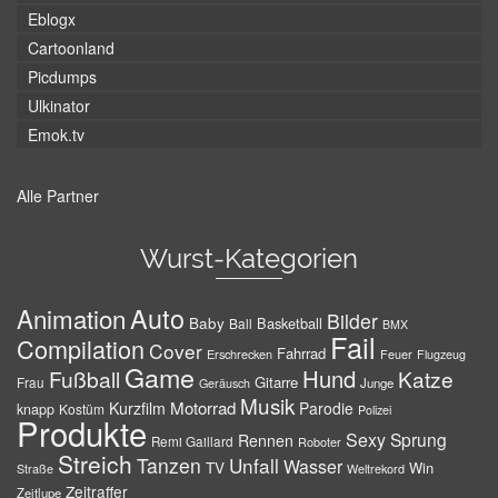
Eblogx
Cartoonland
Picdumps
Ulkinator
Emok.tv
Alle Partner
Wurst-Kategorien
Auto
Animation
Bilder
Baby
Basketball
Ball
BMX
Fail
Compilation
Cover
Fahrrad
Erschrecken
Feuer
Flugzeug
Game
Hund
Fußball
Katze
Gitarre
Frau
Junge
Geräusch
Musik
Motorrad
Kurzfilm
Parodie
knapp
Kostüm
Polizei
Produkte
Sexy
Sprung
Rennen
Remi Gaillard
Roboter
Streich
Tanzen
Unfall
Wasser
TV
Win
Weltrekord
Straße
Zeitraffer
Zeitlupe