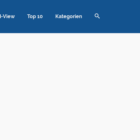
d-View
Top 10
Kategorien