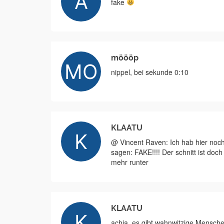
fake
möööp
nippel, bei sekunde 0:10
KLAATU
@ Vincent Raven: Ich hab hier noc
sagen: FAKE!!!! Der schnitt ist do
mehr runter
KLAATU
achja, es gibt wahnwitzige Mensche