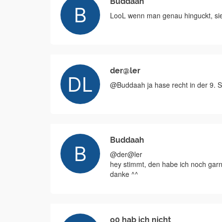
Buddaah
LooL wenn man genau hinguckt, si
der@ler
@Buddaah ja hase recht in der 9.
Buddaah
@der@ler
hey stimmt, den habe ich noch garn
danke ^^
o0 hab ich nicht