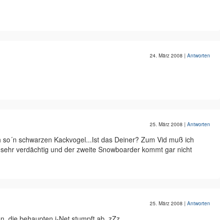
24. März 2008
|
Antworten
25. März 2008
|
Antworten
h so´n schwarzen Kackvogel...Ist das Deiner? Zum Vid muß ich
ch sehr verdächtig und der zweite Snowboarder kommt gar nicht
25. März 2008
|
Antworten
n, die behaupten i-Net stumpft ab. zZz