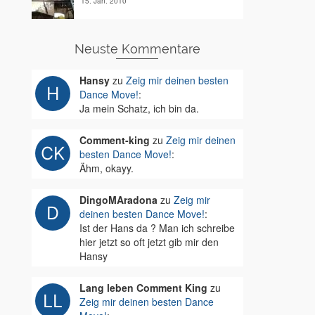
15. Jan. 2010
Neuste Kommentare
Hansy
zu
Zeig mir deinen besten
Dance Move!
:
Ja mein Schatz, ich bin da.
Comment-king
zu
Zeig mir deinen
besten Dance Move!
:
Ähm, okayy.
DingoMAradona
zu
Zeig mir
deinen besten Dance Move!
:
Ist der Hans da ? Man ich schreibe
hier jetzt so oft jetzt gib mir den
Hansy
Lang leben Comment King
zu
Zeig mir deinen besten Dance