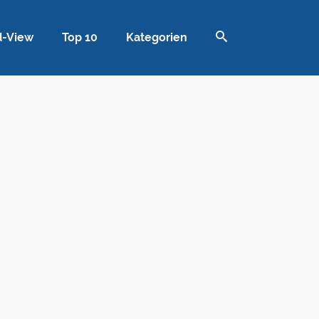
d-View
Top 10
Kategorien