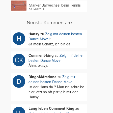
Starker Ballwechsel beim Tennis
30. Mai 2017
Neuste Kommentare
Hansy
zu
Zeig mir deinen besten
Dance Move!
:
Ja mein Schatz, ich bin da.
Comment-king
zu
Zeig mir deinen
besten Dance Move!
:
Ähm, okayy.
DingoMAradona
zu
Zeig mir
deinen besten Dance Move!
:
Ist der Hans da ? Man ich schreibe
hier jetzt so oft jetzt gib mir den
Hansy
Lang leben Comment King
zu