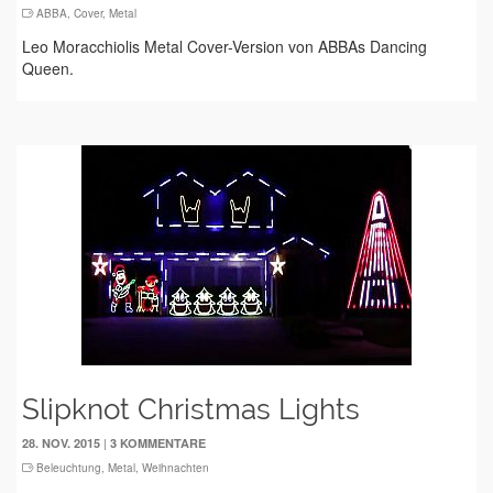
ABBA
,
Cover
,
Metal
Leo Moracchiolis Metal Cover-Version von ABBAs Dancing
Queen.
Slipknot Christmas Lights
|
28. NOV. 2015
3 KOMMENTARE
Beleuchtung
,
Metal
,
Weihnachten