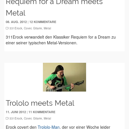
Requiem for a Dream meets
Metal
|
08. AUG. 2012
12 KOMMENTARE
331Erock
,
Cover
,
Gitarre
,
Metal
311Erock verwandelt den Klassiker Requiem for a Dream zu
einer seiner typischen Metal-Versionen.
Trololo meets Metal
|
11. JUNI 2012
11 KOMMENTARE
331Erock
,
Cover
,
Gitarre
,
Metal
Erock covert den
Trololo-Man
, der vor einer Woche leider