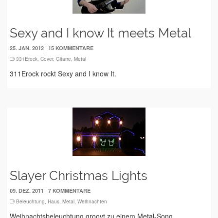
Sexy and I know It meets Metal
|
25. JAN. 2012
15 KOMMENTARE
331Erock
,
Cover
,
Gitarre
,
Metal
311Erock rockt Sexy and I know It.
Slayer Christmas Lights
|
09. DEZ. 2011
7 KOMMENTARE
Beleuchtung
,
Haus
,
Metal
,
Weihnachten
Weihnachtsbeleuchtung groovt zu einem Metal-Song.