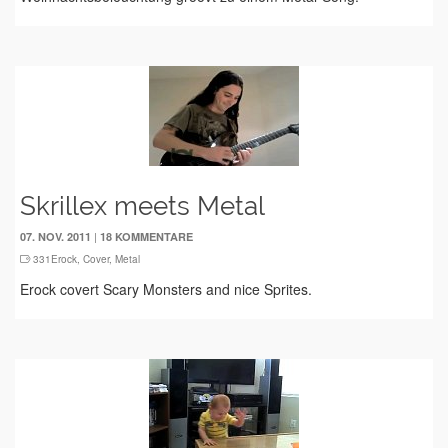
Skrillex meets Metal
|
07. NOV. 2011
18 KOMMENTARE
331Erock
,
Cover
,
Metal
Erock covert Scary Monsters and nice Sprites.