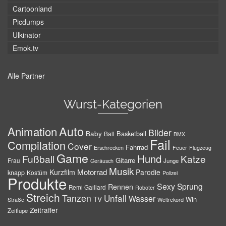
Cartoonland
Picdumps
Ulkinator
Emok.tv
Alle Partner
Wurst-Kategorien
Auto
Animation
Bilder
Baby
Basketball
Ball
BMX
Fail
Compilation
Cover
Fahrrad
Erschrecken
Feuer
Flugzeug
Game
Hund
Fußball
Katze
Gitarre
Frau
Junge
Geräusch
Musik
Motorrad
Kurzfilm
Parodie
knapp
Kostüm
Polizei
Produkte
Sexy
Sprung
Rennen
Remi Gaillard
Roboter
Streich
Tanzen
Unfall
Wasser
TV
Win
Weltrekord
Straße
Zeitraffer
Zeitlupe