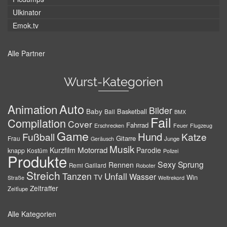
Ulkinator
Emok.tv
Alle Partner
Wurst-Kategorien
Auto
Animation
Bilder
Baby
Basketball
Ball
BMX
Fail
Compilation
Cover
Fahrrad
Erschrecken
Feuer
Flugzeug
Game
Hund
Fußball
Katze
Gitarre
Frau
Junge
Geräusch
Musik
Motorrad
Kurzfilm
Parodie
knapp
Kostüm
Polizei
Produkte
Sexy
Sprung
Rennen
Remi Gaillard
Roboter
Streich
Tanzen
Unfall
Wasser
TV
Win
Weltrekord
Straße
Zeitraffer
Zeitlupe
Alle Kategorien