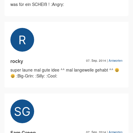
was für ein SCHEIß ! :Angry:
rocky
07. Sep. 2014
|
Antworten
super laune mal gute idee ^^ mal langeweile gehabt ^^
:Big-Grin: :Silly: :Cool:
Sam Green
07. Sep. 2014
|
Antworten